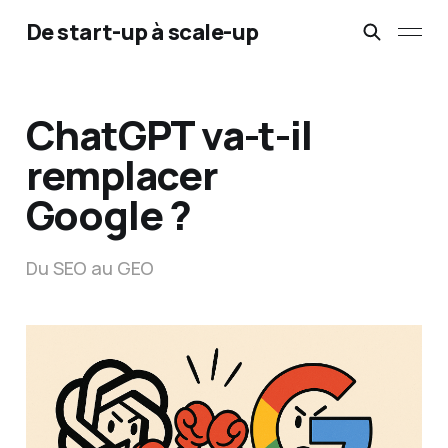
De start-up à scale-up
ChatGPT va-t-il
remplacer
Google ?
Du SEO au GEO