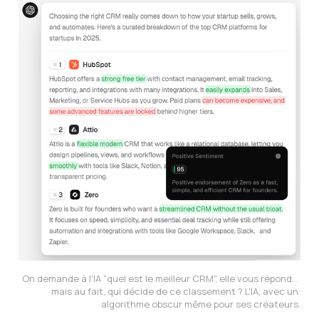
On demande à l'IA "quel est le meilleur CRM", elle vous répond... 
mais au fait, qui décide de ce classement ? L'IA, avec un 
algorithme obscur même pour ses créateurs.