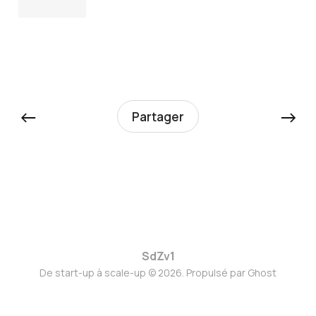
←
→
Partager
SdZv1
De start-up à scale-up © 2026. Propulsé par
Ghost