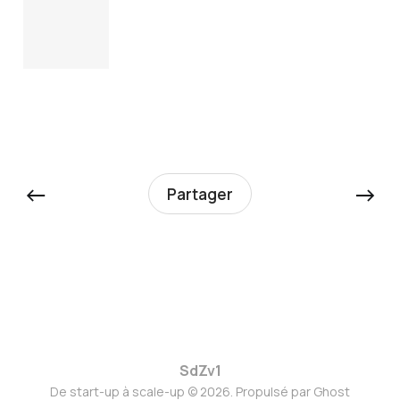
←
→
Partager
SdZv1
De start-up à scale-up © 2026. Propulsé par
Ghost