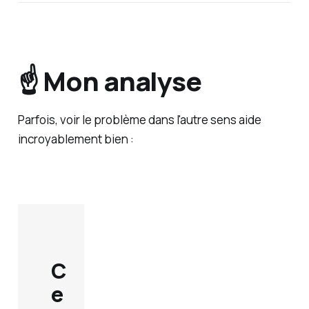
☝️ Mon analyse
Parfois, voir le problème dans l'autre sens aide
incroyablement bien :
C
e