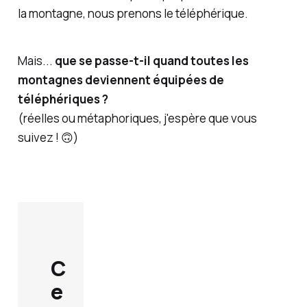
la montagne, nous prenons le téléphérique.
Mais...
que se passe-t-il quand toutes les
montagnes deviennent équipées de
téléphériques ?
(réelles ou métaphoriques, j'espère que vous
suivez ! 🙃)
C
e