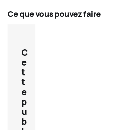
Ce que vous pouvez faire
C
e
t
t
e
p
u
b