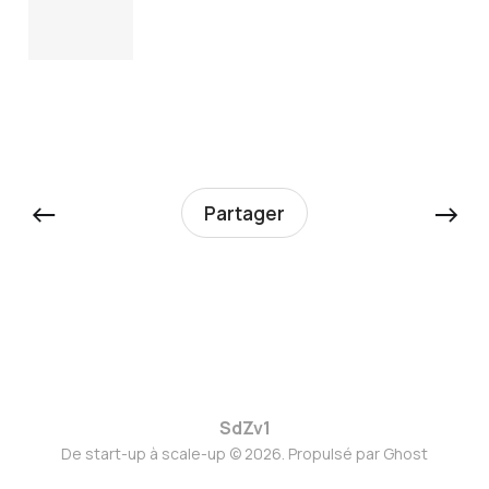
←
→
Partager
SdZv1
De start-up à scale-up © 2026. Propulsé par
Ghost