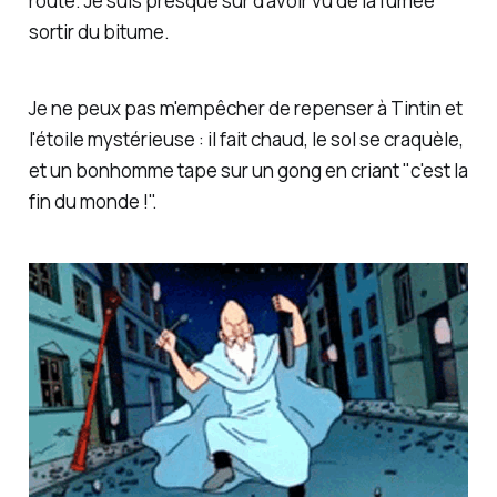
route. Je suis presque sûr d'avoir vu de la fumée
sortir du bitume.
Je ne peux pas m'empêcher de repenser à Tintin et
l'étoile mystérieuse : il fait chaud, le sol se craquèle,
et un bonhomme tape sur un gong en criant "
c'est la
fin du monde !
".