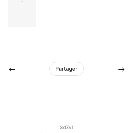
←
→
Partager
SdZv1