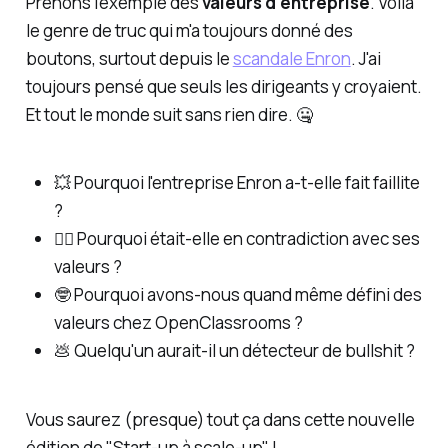
Prenons l'exemple des
valeurs d'entreprise
. Voilà
le genre de truc qui m'a toujours donné des
boutons, surtout depuis le
scandale Enron
. J'ai
toujours pensé que seuls les dirigeants y croyaient.
Et tout le monde suit sans rien dire. 🤐
💥 Pourquoi l'entreprise Enron a-t-elle fait faillite
?
🙅‍♂️ Pourquoi était-elle en contradiction avec ses
valeurs ?
🤓 Pourquoi avons-nous quand même défini des
valeurs chez OpenClassrooms ?
💩 Quelqu'un aurait-il un détecteur de bullshit ?
Vous saurez (presque) tout ça dans cette nouvelle
édition de "Start-up à scale-up" !