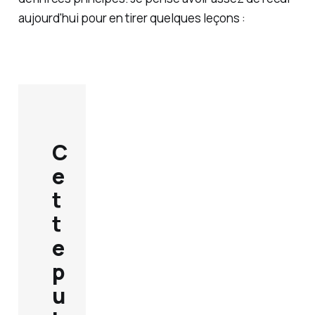
aujourd'hui pour en tirer quelques leçons :
C
e
t
t
e
p
u