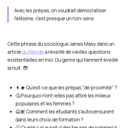
Avec les prépas, on voudrait démocratiser
l’élitisme, c’est presque un non-sens
Cette phrase du sociologue James Masy dans un
article
du Monde
a réveillé de vieilles questions
existentielles en moi. Du genre qui tiennent éveillé
la nuit. 😳
👩‍🎓 Qu'est-ce que les prépas "de proximité" ?
🤔 Pourquoi n'ont-elles pas attiré les milieux
populaires et les femmes ?
🙅🏽 Comment les étudiants s'autocensurent
dans leurs choix de formation ?
🥱 Quelqu'un aurait-il des heures de sommeil à