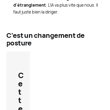
d'étranglement
. L'IA va plus vite que nous. Il
faut juste bien la diriger.
C'est un changement de
posture
C
e
t
t
e