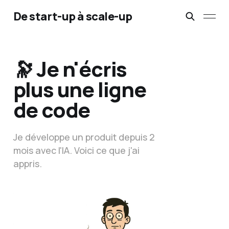
De start-up à scale-up
🔭 Je n'écris
plus une ligne
de code
Je développe un produit depuis 2
mois avec l'IA. Voici ce que j'ai
appris.